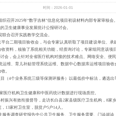
时间：2026-01-01
组织召开2025年“数字吉林”信息化项目初设材料内部专家审核会
的卫生健康事业发展统计公报研讨会。
院联合召开实践教学交流会。
平台二期项目验收会，与会专家认真听取了项目建设单位、承建
验收资料，核验了系统相关功能，经质询讨论，专家组同意该项
会，会上针对全省医疗机构对接的技术难点、网络安全、便民
系统运维、育儿补贴管理系统运维、数据中心数据库运维项目验
验收。
项目（4个业务系统三级等保测评服务）以最低价中标法，遴选出
8家医疗机构卫生健康和中医药统计数据进行现场质控。
兴有效衔接督导，走访长白县2家县级医疗卫生机构，8家乡镇
，13家村卫生室，脱贫户5户14人。
卫生服务调查研究报告中公共卫生服务、卫生服务需要、门诊就诊